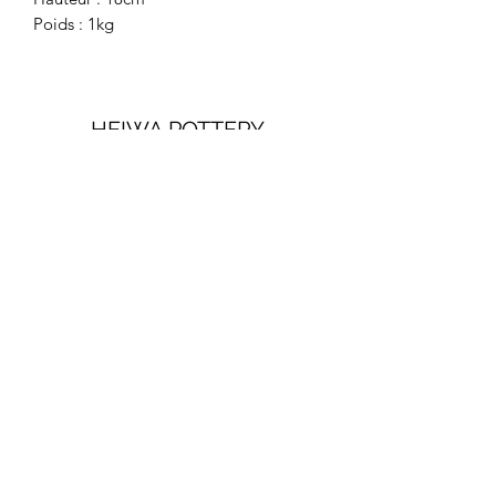
Poids : 1kg
HEIWA POTTERY
Mailing list
Sign up
heiwapottery@gmail.com
Privacy Policy