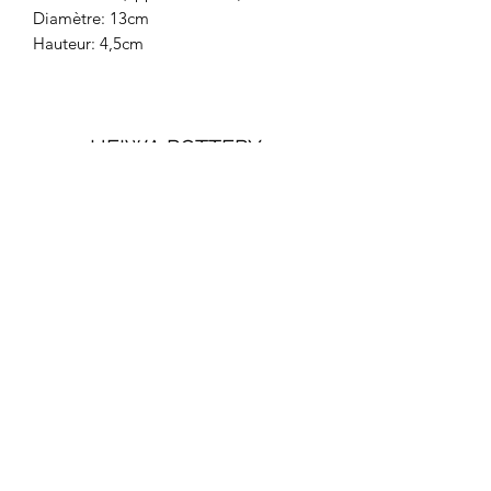
Diamètre: 13cm
Hauteur: 4,5cm
HEIWA POTTERY
Mailing list
Sign up
heiwapottery@gmail.com