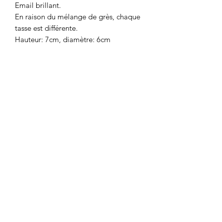
Email brillant.
En raison du mélange de grès, chaque
tasse est différente.
Hauteur: 7cm, diamètre: 6cm
HEIWA POTTERY
Mailing list
Sign up
heiwapottery@gmail.com